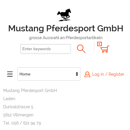
Mustang Pferdesport GmbH
grosse Auswahl an Pferdesportartikeln
0
Log in / Register
Mustang Pferdesport GmbH
Laden:
Durisolstrasse 5
5612 Villmergen
Tel. 056 / 621 94 79