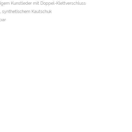
higem Kunstleder mit Doppel-Klettverschluss
F 12.50.
, synthetischem Kautschuk
bar