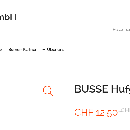
GmbH
Besuche
e
Bemer-Partner
Über uns
BUSSE Huf
Ursprünglic
Ak
CHF
12.50
CH
Preis
Pr