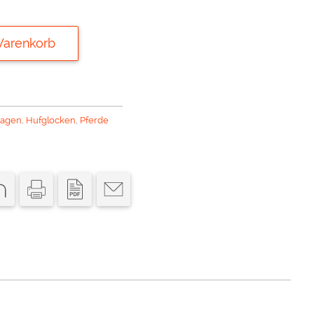
Warenkorb
dagen
,
Hufglocken
,
Pferde