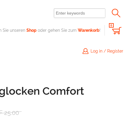
0
n Sie unseren
Shop
oder gehen Sie zum
Warenkorb
!
Log in / Register
glocken Comfort
her
tueller
F
25.00
eis