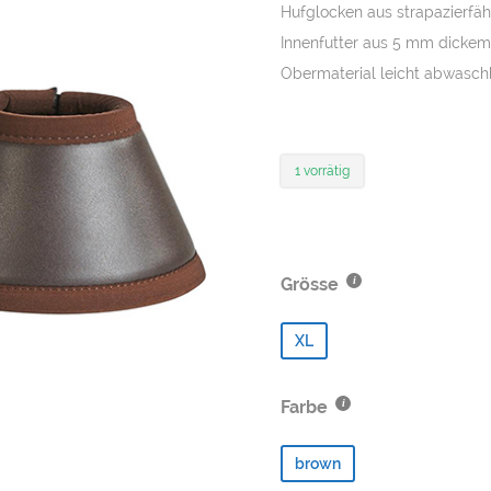
war:
ist:
Hufglocken aus strapazierfä
CHF 25.00
CH
Innenfutter aus 5 mm dickem
Obermaterial leicht abwasch
1 vorrätig
Grösse
XL
Farbe
brown