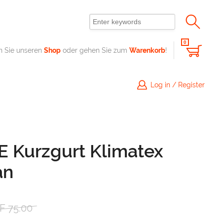
0
n Sie unseren
Shop
oder gehen Sie zum
Warenkorb
!
Log in / Register
 Kurzgurt Klimatex
an
her
tueller
F
75.00