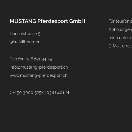
Optionen
Optionen
können
können
MUSTANG Pferdesport GmbH
auf
auf
Für telefon
der
der
Abholungen
Durisolstrasse 5
Produktseite
Produktseite
mich unter 
5612 Villmergen
gewählt
gewählt
E-Mail errei
werden
werden
Telefon 056 621 94 79
info@mustang-pferdesport.ch
www.mustang-pferdesport.ch
CH 50 3000 5258 1038 6401 M