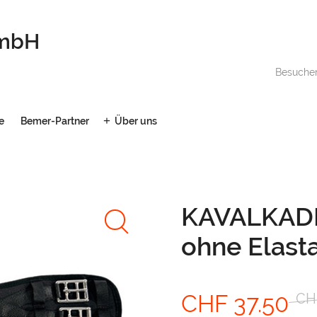
GmbH
Besuche
e
Bemer-Partner
Über uns
KAVALKADE
ohne Elast
Ursprünglic
Ak
CHF
37.50
CH