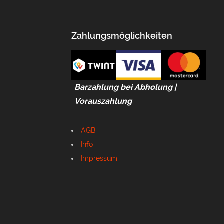
Optionen
können
Zahlungsmöglichkeiten
auf
der
Produktseite
gewählt
Barzahlung bei Abholung |
werden
Vorauszahlung
AGB
Info
Impressum