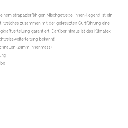
eis
einem strapazierfähigen Mischgewebe. Innen-liegend ist ein
F 37.50.
t, welches zusammen mit der gekreuzten Gurtführung eine
kraftverteilung garantiert. Darüber hinaus ist das Klimatex
chweissweiterleitung bekannt!
lschnallen (29mm Innenmass)
tung
ebe