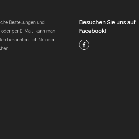
Optionen
Optionen
können
können
Besuchen Sie uns auf
ische Bestellungen und
auf
auf
Facebook!
 oder per E-Mail kann man
der
der
den bekannten Tel. Nr. oder
Produktseite
Produktseite
chen.
gewählt
gewählt
werden
werden