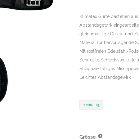
Preis
Pr
war:
ist:
Klimatex Gurte bestehen aus 
CHF 75.00
CH
Abstandsgewirk eingearbeite
gleichmässige Druck- und Zug
Material für hervorragende S
Mit rostfreien Edelstahl-Rol
Sehr gute Schweissweiterlei
Strapazierfähiges Mischgew
Leichtes Abstandsgewirk
1 vorrätig
Grösse