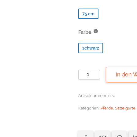
75 cm
Farbe
schwarz
KAVALKADE
In den 
Kurzgurt
Klimatex
Artikelnummer:
n. v.
ohne
Elastan
Kategorien:
Pferde
,
Sattelgurte
Menge